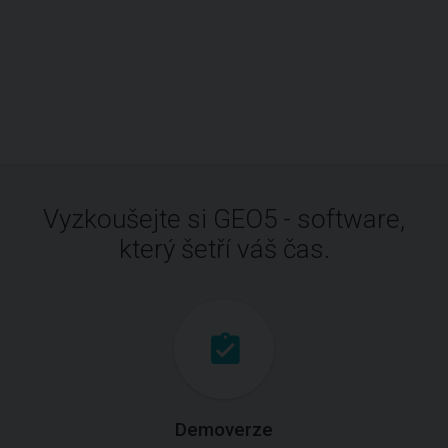
Vyzkoušejte si GEO5 - software,
který šetří váš čas.
Demoverze