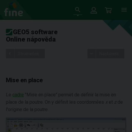
GEO5 software
Online nápověda
Stromeček
Nastavení
Mise en place
Le
cadre
"Mise en place" permet de définir la mise en
place de la poutre. On y définit les coordonnées
x
et
z
de
l'origine de la poutre.