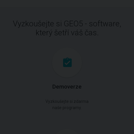
Vyzkoušejte si GEO5 - software,
který šetří váš čas.
Demoverze
Vyzkoušejte si zdarma
naše programy.