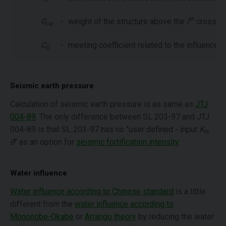
th
G
-
weight of the structure above the
i
cross se
iw
C
-
meeting coefficient related to the influence of
0
Seismic earth pressure
Calculation of seismic earth pressure is as same as
JTJ
004-89
. The only difference between SL 203-97 and JTJ
004-89 is that SL 203-97 has no "user defined - input
K
,
h
θ
" as an option for
seismic fortification intensity
.
Water influence
Water influence according to Chinese standard
is a little
different from the
water influence according to
Mononobe-Okabe
or
Arrango theory
by reducing the water