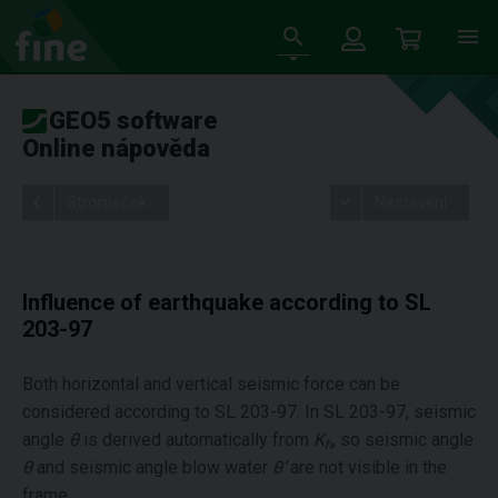
GEO5 software
Online nápověda
Stromeček
Nastavení
Influence of earthquake according to SL
203-97
Both horizontal and vertical seismic force can be
considered according to SL 203-97. In SL 203-97, seismic
angle
θ
is derived automatically from
K
, so seismic angle
h
θ
and seismic angle blow water
θ’
are not visible in the
frame.