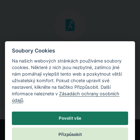
Inženýrské manuály
Soubory Cookies
Na našich webových stránkách používáme soubory
Stáhněte si manuály s teoretickými i praktickými ukázkami
cookies. Některé z nich jsou nezbytné, zatímco jiné
použití programů.
nám pomáhají vylepšit tento web a poskytnout větší
uživatelský komfort. Pokud chcete upravit své
nastavení, klikněte na tlačítko Přizpůsobit. Další
informace naleznete v
Zásadách ochrany osobních
údajů
.
Povolit vše
Přizpůsobit
© Fine spol. s r.o.