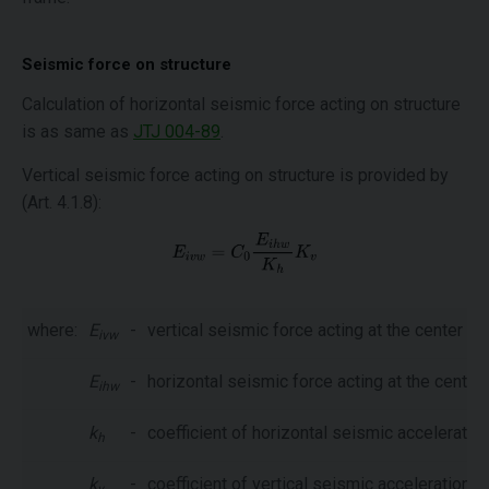
Seismic force on structure
Calculation of horizontal seismic force acting on structure
is as same as
JTJ 004-89
.
Vertical seismic force acting on structure is provided by
(Art. 4.1.8):
where:
E
-
vertical seismic force acting at the center of
ivw
E
-
horizontal seismic force acting at the center 
ihw
k
-
coefficient of horizontal seismic acceleratio
h
k
-
coefficient of vertical seismic acceleration, us
v