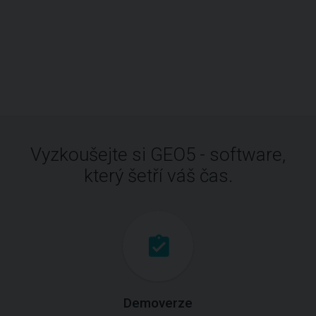
Vyzkoušejte si GEO5 - software,
který šetří váš čas.
Demoverze