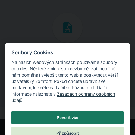
Inženýrské manuály
Soubory Cookies
Na našich webových stránkách používáme soubory
Stáhněte si manuály s teoretickými i praktickými ukázkami
cookies. Některé z nich jsou nezbytné, zatímco jiné
použití programů.
nám pomáhají vylepšit tento web a poskytnout větší
uživatelský komfort. Pokud chcete upravit své
nastavení, klikněte na tlačítko Přizpůsobit. Další
informace naleznete v
Zásadách ochrany osobních
údajů
.
Povolit vše
Přizpůsobit