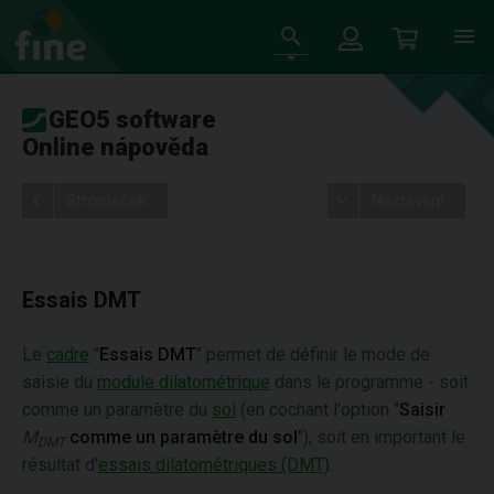
GEO5 software
Online nápověda
Stromeček
Nastavení
Essais DMT
Le
cadre
"
Essais DMT
" permet de définir le mode de
saisie du
module dilatométrique
dans le programme - soit
comme un paramètre du
sol
(en cochant l'option "
Saisir
M
comme un paramètre du sol
"), soit en important le
DMT
résultat d'
essais dilatométriques (DMT)
.