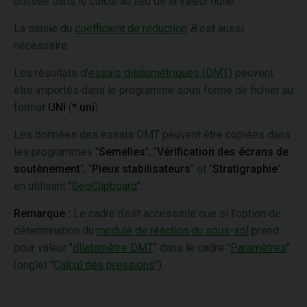
utilisée dans le calcul au lieu de la valeur nulle.
La saisie du
coefficient de réduction
B
est aussi
nécessaire.
Les résultats d'
essais dilatométriques (DMT)
peuvent
être importés dans le programme sous forme de fichier au
format
UNI
(
*.uni
).
Les données des essais DMT peuvent être copiées dans
les programmes "
Semelles
", "
Vérification des écrans de
soutènement
", "
Pieux stabilisateurs
" et "
Stratigraphie
"
en utilisant "
GeoClipboard
".
Remarque :
Le cadre n'est accessible que si l'option de
détermination du
module de réaction du sous-sol
prend
pour valeur "
dilatomètre DMT
" dans le cadre "
Paramètres
"
(onglet "
Calcul des pressions
").