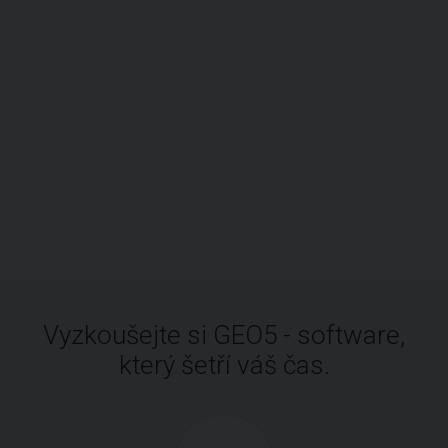
Vyzkoušejte si GEO5 - software,
který šetří váš čas.