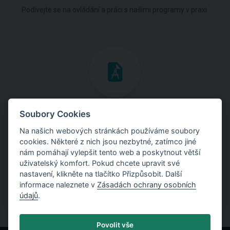
Podívejte se na ovládání a práci s našimi programy v praxi.
Inženýrské manuály
Soubory Cookies
Na našich webových stránkách používáme soubory
Stáhněte si manuály s teoretickými i praktickými ukázkami
cookies. Některé z nich jsou nezbytné, zatímco jiné
použití programů.
nám pomáhají vylepšit tento web a poskytnout větší
uživatelský komfort. Pokud chcete upravit své
nastavení, klikněte na tlačítko Přizpůsobit. Další
informace naleznete v
Zásadách ochrany osobních
údajů
.
Povolit vše