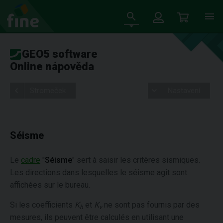
GEO5 software
Online nápověda
Stromeček
Nastavení
Séisme
Le
cadre
"
Séisme
" sert à saisir les critères sismiques.
Les directions dans lesquelles le séisme agit sont
affichées sur le bureau.
Si les coefficients
K
et
K
ne sont pas fournis par des
h
v
mesures, ils peuvent être calculés en utilisant une