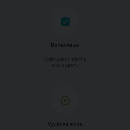
Demoverze
Vyzkoušejte si zdarma
naše programy.
Výuková videa