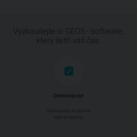
Vyzkoušejte si GEO5 - software,
který šetří váš čas.
Demoverze
Vyzkoušejte si zdarma
naše programy.