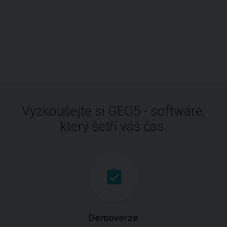
Vyzkoušejte si GEO5 - software,
který šetří váš čas.
Demoverze