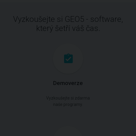
Vyzkoušejte si GEO5 - software,
který šetří váš čas.
Demoverze
Vyzkoušejte si zdarma
naše programy.