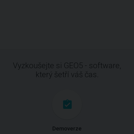
Vyzkoušejte si GEO5 - software,
který šetří váš čas.
Demoverze