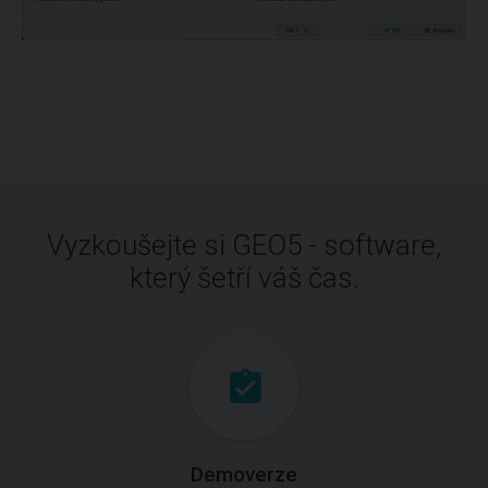
Vyzkoušejte si GEO5 - software,
který šetří váš čas.
Demoverze