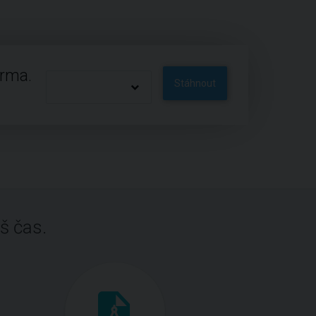
arma.
Stáhnout
š čas.