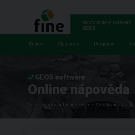
Geotechnický software
GEO5
Řešení
Vlastnosti
Programy
Vz
GEO5 software
Online nápověda
Geotechnický software GEO5
Vzdělávání
Onli