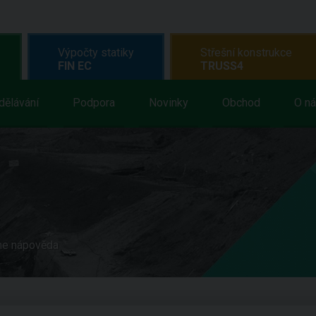
Výpočty statiky
Střešní konstrukce
FIN EC
TRUSS4
dělávání
Podpora
Novinky
Obchod
O n
ne nápověda