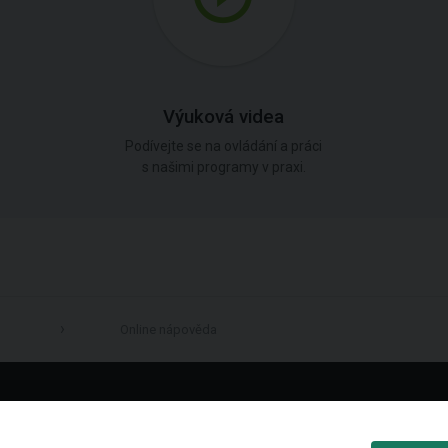
Výuková videa
Podívejte se na ovládání a práci
s našimi programy v praxi.
Online nápověda
LinkedIn