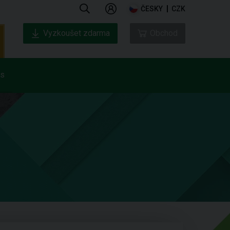
ČESKY
CZK
Vyzkoušet zdarma
Obchod
ás