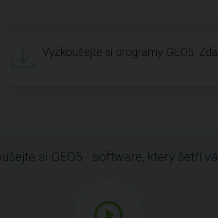
Vyzkoušejte si programy GEO5. Zd
ušejte si GEO5 - software, který šetří vá