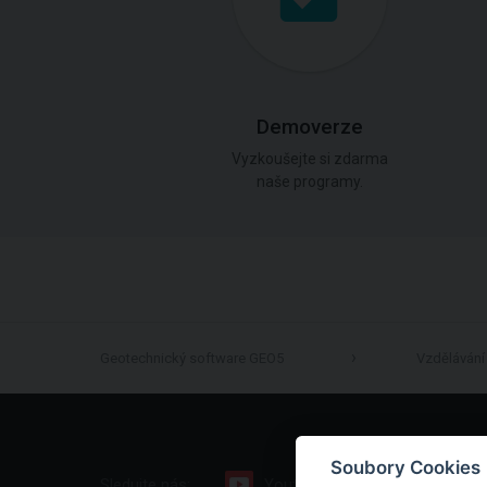
Demoverze
Vyzkoušejte si zdarma
naše programy.
Geotechnický software GEO5
Vzdělávání
Soubory Cookies
Sledujte nás:
Youtube
Facebook