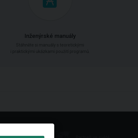
Inženýrské manuály
Stáhněte si manuály s teoretickými
i praktickými ukázkami použití programů.
Partneři ve světě