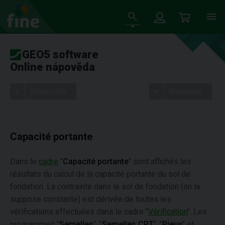
GEO5 software
Online nápověda
Stromeček
Nastavení
Capacité portante
Dans le
cadre
"
Capacité portante
" sont affichés les
résultats du calcul de la capacité portante du sol de
fondation. La contrainte dans le sol de fondation (on la
suppose constante) est dérivée de toutes les
vérifications effectuées dans le cadre "
Vérification
". Les
programmes "
Semelles
", "
Semelles CPT
", "
Pieux
" et