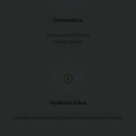
Demoverze
Vyzkoušejte si zdarma
naše programy.
Výuková videa
Podívejte se na ovládání a práci s našimi programy v praxi.