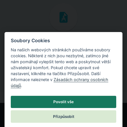
Inženýrské manuály
Soubory Cookies
Na našich webových stránkách používáme soubory
Stáhněte si manuály s teoretickými i praktickými ukázkami
cookies. Některé z nich jsou nezbytné, zatímco jiné
použití programů.
nám pomáhají vylepšit tento web a poskytnout větší
uživatelský komfort. Pokud chcete upravit své
nastavení, klikněte na tlačítko Přizpůsobit. Další
informace naleznete v
Zásadách ochrany osobních
údajů
.
Povolit vše
Přizpůsobit
© Fine spol. s r.o.