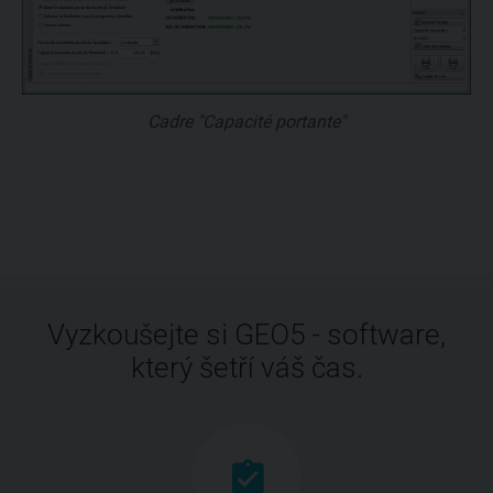
Cadre "Capacité portante"
Vyzkoušejte si GEO5 - software,
který šetří váš čas.