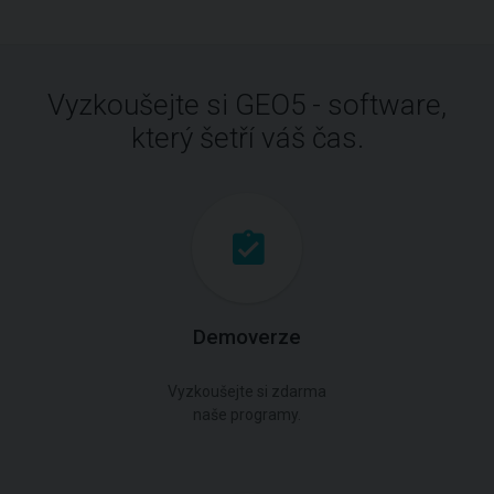
Vyzkoušejte si GEO5 - software,
který šetří váš čas.
Demoverze
Vyzkoušejte si zdarma
naše programy.