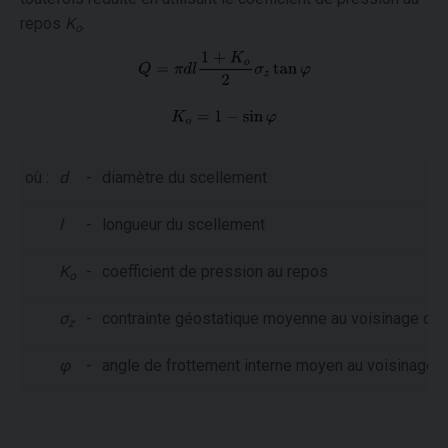
repos
K
.
o
où :
d
-
diamètre du scellement
l
-
longueur du scellement
K
-
coefficient de pression au repos
o
σ
-
contrainte géostatique moyenne au voisinage du
z
φ
-
angle de frottement interne moyen au voisinage 