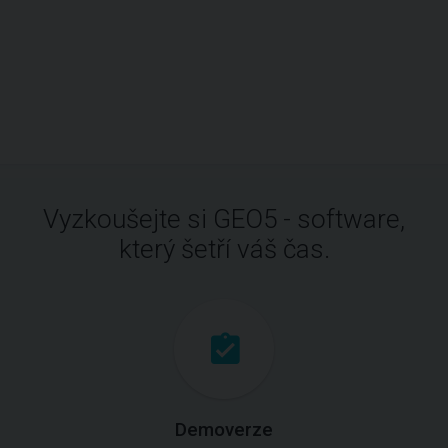
Vyzkoušejte si GEO5 - software,
který šetří váš čas.
Demoverze