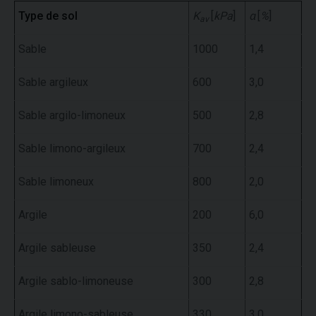
Type de sol
K
[
kPa
]
α
[
%
]
av
Sable
1000
1,4
Sable argileux
600
3,0
Sable argilo-limoneux
500
2,8
Sable limono-argileux
700
2,4
Sable limoneux
800
2,0
Argile
200
6,0
Argile sableuse
350
2,4
Argile sablo-limoneuse
300
2,8
Argile limono-sableuse
330
3,0