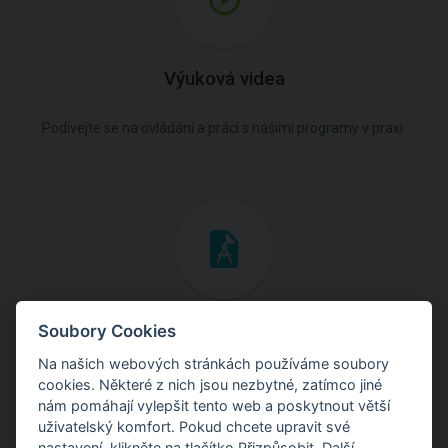
Výuková videa
Podívejte se na ovládání a práci s našimi programy v praxi.
Inženýrské manuály
Soubory Cookies
Na našich webových stránkách používáme soubory
Stáhněte si manuály s teoretickými i praktickými ukázkami
cookies. Některé z nich jsou nezbytné, zatímco jiné
použití programů.
nám pomáhají vylepšit tento web a poskytnout větší
uživatelský komfort. Pokud chcete upravit své
nastavení, klikněte na tlačítko Přizpůsobit. Další