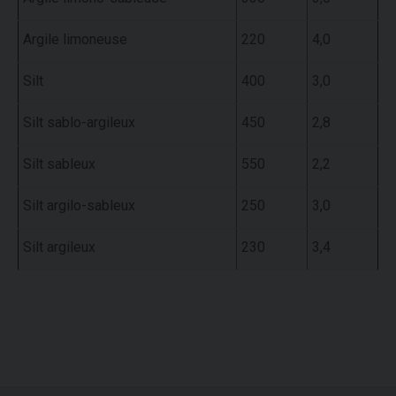
Argile limoneuse
220
4,0
Silt
400
3,0
Silt sablo-argileux
450
2,8
Silt sableux
550
2,2
Silt argilo-sableux
250
3,0
Silt argileux
230
3,4