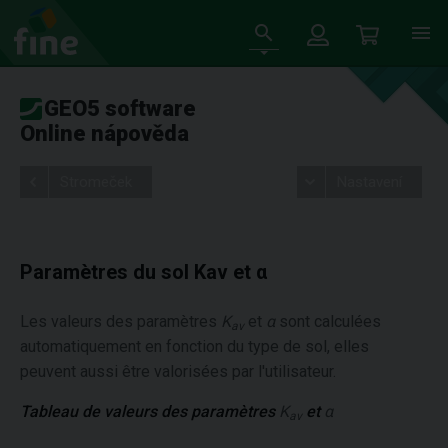
GEO5 software
Online nápověda
Stromeček
Nastavení
Paramètres du sol Kav et α
Les valeurs des paramètres
K
et
α
sont calculées
av
automatiquement en fonction du type de sol, elles
peuvent aussi être valorisées par l'utilisateur.
Tableau de valeurs des paramètres
K
et
α
av