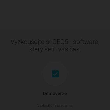
Vyzkoušejte si GEO5 - software,
který šetří váš čas.
Demoverze
Vyzkoušejte si zdarma