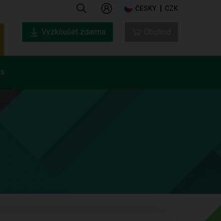
ČESKY
CZK
Vyzkoušet zdarma
Obchod
ás