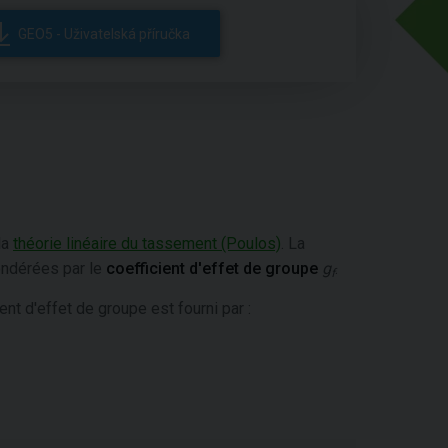
GEO5 - Uživatelská příručka
la
théorie linéaire du tassement (Poulos)
. La
ndérées par le
coefficient d'effet de groupe
g
.
f
t d'effet de groupe est fourni par :