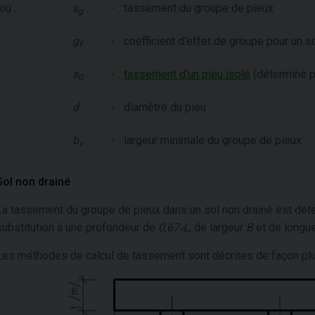
où :
s
-
tassement du groupe de pieux
g
g
-
coefficient d'effet de groupe pour un s
f
s
-
tassement d'un pieu isolé
(déterminé p
0
d
-
diamètre du pieu
b
-
largeur minimale du groupe de pieux
x
Sol non drainé
La tassement du groupe de pieux dans un sol non drainé est dét
substitution à une profondeur de
0,67
L
, de largeur
B
et de longu
*
Les méthodes de calcul de tassement sont décrites de façon plus