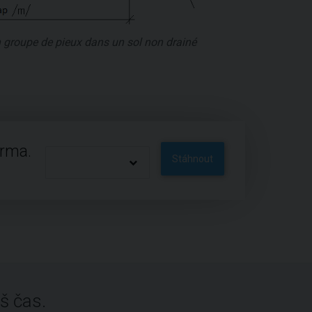
 groupe de pieux dans un sol non drainé
arma.
Stáhnout
š čas.