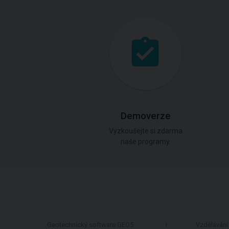
Demoverze
Vyzkoušejte si zdarma
naše programy.
Geotechnický software GEO5
Vzdělávání