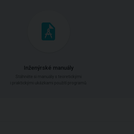
Inženýrské manuály
Stáhněte si manuály s teoretickými
i praktickými ukázkami použití programů.