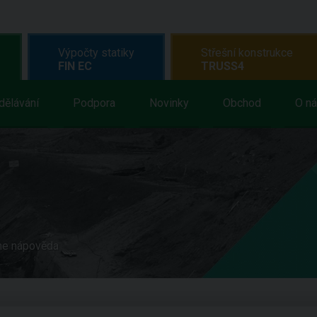
Výpočty statiky
Střešní konstrukce
FIN EC
TRUSS4
dělávání
Podpora
Novinky
Obchod
O n
ne nápověda