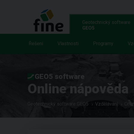
Geotechnický software
GEO5
Řešení
Vlastnosti
Programy
Vz
GEO5 software
Online nápověda
Geotechnický software GEO5
Vzdělávání
Onli