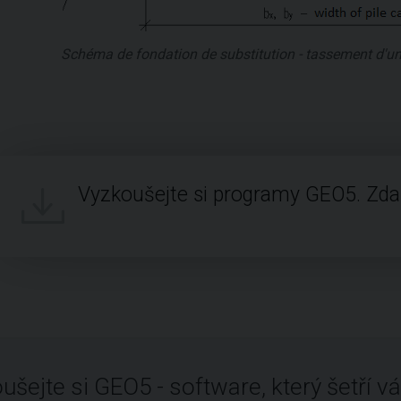
Schéma de fondation de substitution - tassement d'un
Vyzkoušejte si programy GEO5. Zd
ušejte si GEO5 - software, který šetří vá