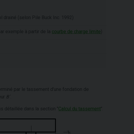
ol drainé (selon Pile Buck Inc. 1992)
ar exemple à partir de la
courbe de charge limite
)
erminé par le tassement d'une fondation de
eur
B´
.
 détaillée dans la section "
Calcul du tassement
".