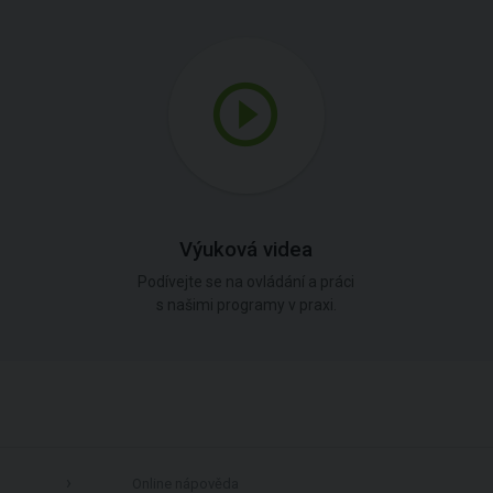
Výuková videa
Podívejte se na ovládání a práci
s našimi programy v praxi.
Online nápověda