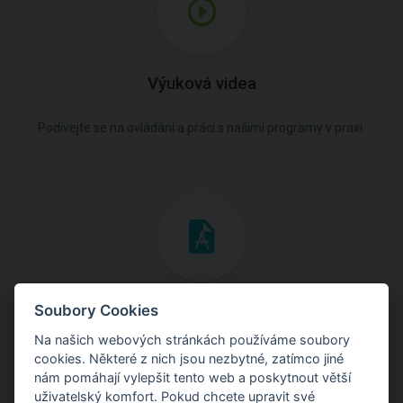
Výuková videa
Podívejte se na ovládání a práci s našimi programy v praxi.
Inženýrské manuály
Soubory Cookies
Na našich webových stránkách používáme soubory
Stáhněte si manuály s teoretickými i praktickými ukázkami
cookies. Některé z nich jsou nezbytné, zatímco jiné
použití programů.
nám pomáhají vylepšit tento web a poskytnout větší
uživatelský komfort. Pokud chcete upravit své