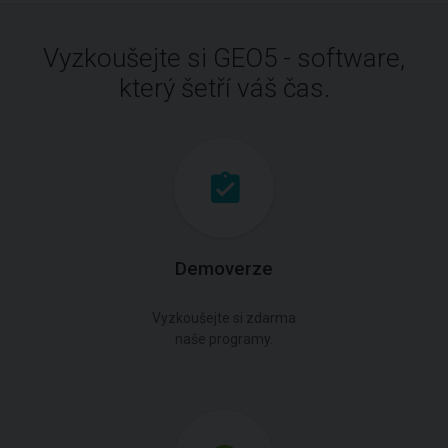
Vyzkoušejte si GEO5 - software,
který šetří váš čas.
Demoverze
Vyzkoušejte si zdarma
naše programy.