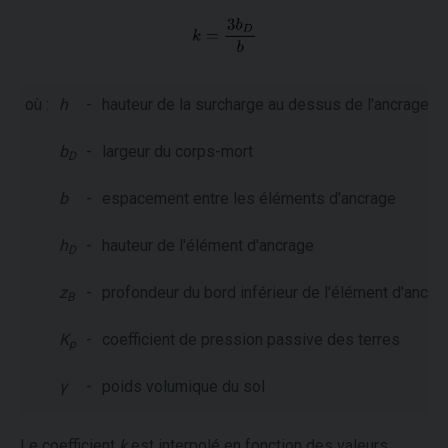
où :
h
-
hauteur de la surcharge au dessus de l'ancrage
b
-
largeur du corps-mort
D
b
-
espacement entre les éléments d'ancrage
h
-
hauteur de l'élément d'ancrage
D
z
-
profondeur du bord inférieur de l'élément d'ancra
B
K
-
coefficient de pression passive des terres
p
γ
-
poids volumique du sol
Le coefficient
k
est interpolé en fonction des valeurs