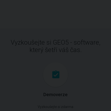
Vyzkoušejte si GEO5 - software,
který šetří váš čas.
Demoverze
Vyzkoušejte si zdarma