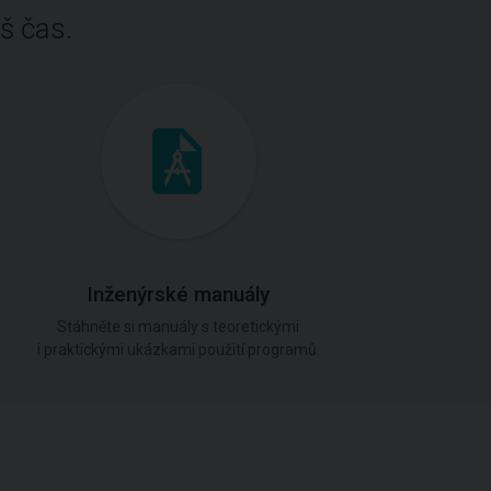
š čas.
Inženýrské manuály
Stáhněte si manuály s teoretickými
i praktickými ukázkami použití programů.