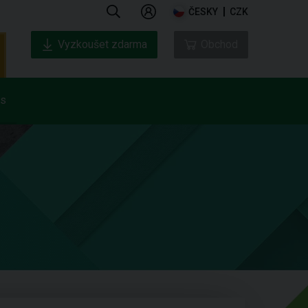
ČESKY
CZK
Vyzkoušet zdarma
Obchod
ás