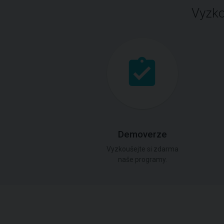
Vyzko
Demoverze
Vyzkoušejte si zdarma
naše programy.