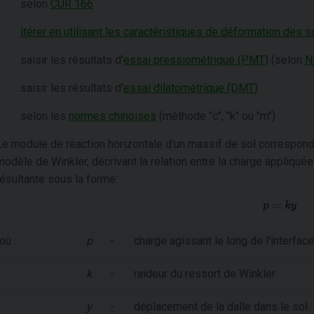
selon
CUR 166
itérer en utilisant les caractéristiques de déformation des s
saisir les résultats d'
essai pressiométrique (PMT)
(selon
N
saisir les résultats d'
essai dilatométrique (DMT)
selon les
normes chinoises
(méthode "c", "k" ou "m")
Le module de réaction horizontale d'un massif de sol correspond 
modèle de Winkler, décrivant la relation entre la charge appliquée
résultante sous la forme:
où :
p
-
charge agissant le long de l'interface 
k
-
raideur du ressort de Winkler
y
-
déplacement de la dalle dans le sol