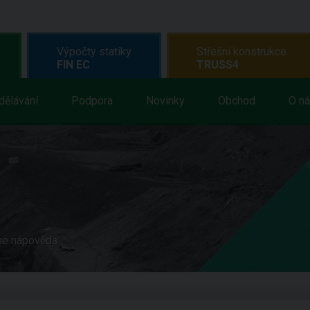
Výpočty statiky
Střešní konstrukce
FIN EC
TRUSS4
dělávání
Podpora
Novinky
Obchod
O n
ne nápověda