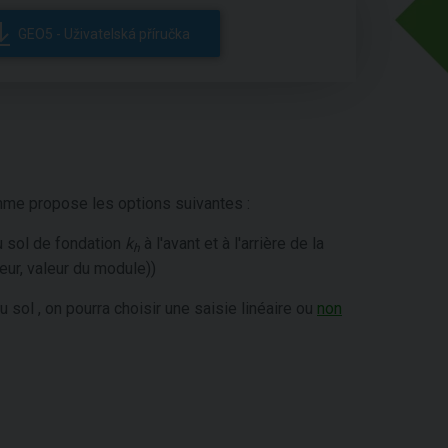
GEO5 - Uživatelská příručka
amme propose les options suivantes :
u sol de fondation
k
à l'avant et à l'arrière de la
h
ur, valeur du module))
du sol , on pourra choisir une saisie linéaire ou
non