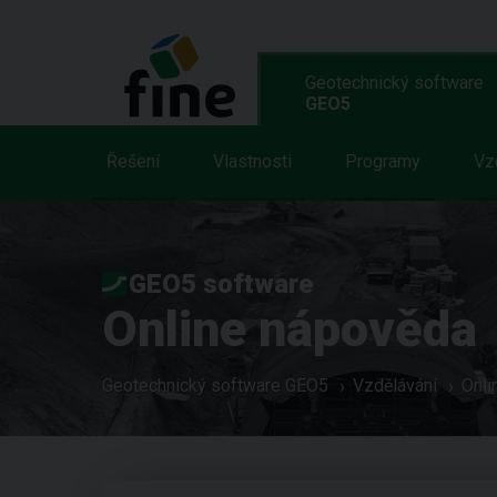
Geotechnický software
GEO5
Řešení
Vlastnosti
Programy
Vz
GEO5 software
Online nápověda
Geotechnický software GEO5
Vzdělávání
Onli