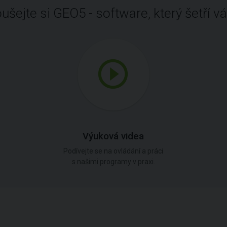
ušejte si GEO5 - software, který šetří vá
Výuková videa
Podívejte se na ovládání a práci
s našimi programy v praxi.