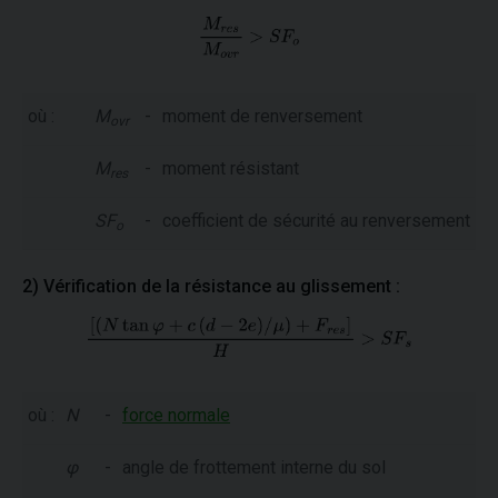
où :
M
-
moment de renversement
ovr
M
-
moment résistant
res
SF
-
coefficient de sécurité au renversement
o
2) Vérification de la résistance au glissement :
où :
N
-
force normale
φ
-
angle de frottement interne du sol