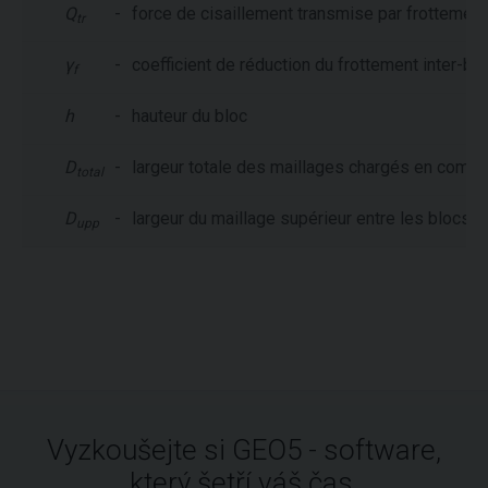
Q
-
force de cisaillement transmise par frottement
tr
γ
-
coefficient de réduction du frottement inter-bloc
f
h
-
hauteur du bloc
D
-
largeur totale des maillages chargés en comp
total
D
-
largeur du maillage supérieur entre les blocs 
upp
Vyzkoušejte si GEO5 - software,
který šetří váš čas.