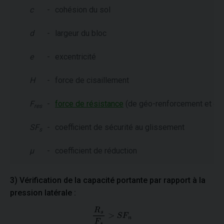
c
-
cohésion du sol
d
-
largeur du bloc
e
-
excentricité
H
-
force de cisaillement
F
-
force de résistance
(de géo-renforcement et de
res
SF
-
coefficient de sécurité au glissement
s
µ
-
coefficient de réduction
3) Vérification de la capacité portante par rapport à la
pression latérale :