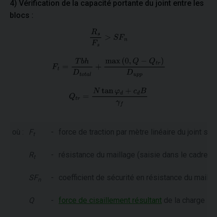
4) Vérification de la capacité portante du joint entre les
blocs :
où :
F
-
force de traction par mètre linéaire du joint sup
t
R
-
résistance du maillage (saisie dans le cadre "
M
t
SF
-
coefficient de sécurité en résistance du maillag
n
Q
-
force de cisaillement résultant
de la charge