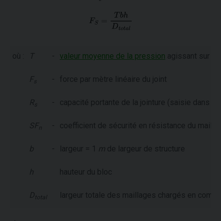
où :
T
-
valeur moyenne de la pression
agissant sur la 
F
-
force par mètre linéaire du joint
s
R
-
capacité portante de la jointure (saisie dans le 
s
SF
-
coefficient de sécurité en résistance du maillag
n
b
-
largeur = 1
m
de largeur de structure
h
hauteur du bloc
D
largeur totale des maillages chargés en comp
total