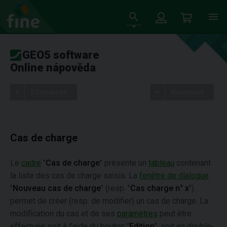
GEO5 software
Online nápověda
Stromeček
Nastavení
Cas de charge
Le
cadre
"
Cas de charge
" présente un
tableau
contenant
la liste des cas de charge saisis. La
fenêtre de dialogue
"
Nouveau cas de charge
" (resp. "
Cas charge n° x
")
permet de créer (resp. de modifier) un cas de charge. La
modification du cas et de ses
paramètres
peut être
effectuée soit à l'aide du bouton "
Edition
", soit en double-