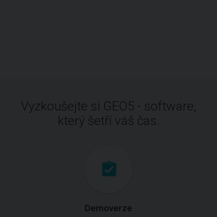
Vyzkoušejte si GEO5 - software,
který šetří váš čas.
Demoverze