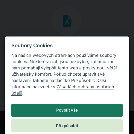
Inženýrské manuály
Soubory Cookies
Na našich webových stránkách používáme soubory
Stáhněte si manuály s teoretickými i praktickými ukázkami
cookies. Některé z nich jsou nezbytné, zatímco jiné
použití programů.
nám pomáhají vylepšit tento web a poskytnout větší
uživatelský komfort. Pokud chcete upravit své
nastavení, klikněte na tlačítko Přizpůsobit. Další
informace naleznete v
Zásadách ochrany osobních
údajů
.
Povolit vše
Přizpůsobit
© Fine spol. s r.o.