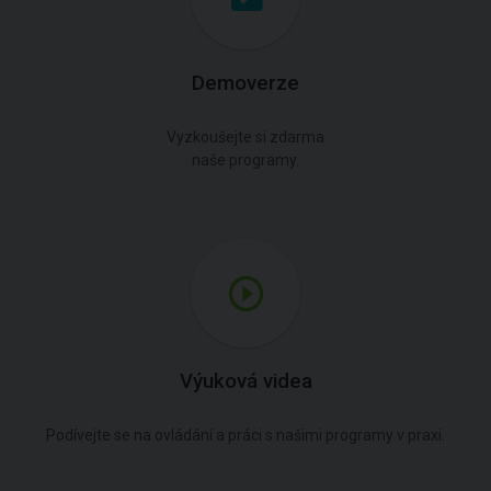
Demoverze
Vyzkoušejte si zdarma
naše programy.
Výuková videa
Podívejte se na ovládání a práci s našimi programy v praxi.