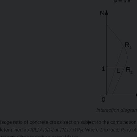
Interaction diagra
Usage ratio of concrete cross section subject to the combinatio
determined as
|0L| / |0R
|
or
|1L| / |1R
|
. Where
L
is load,
R
is st
1
2
1