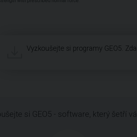
strength with prescribed normal force.
Vyzkoušejte si programy GEO5. Zd
ušejte si GEO5 - software, který šetří vá