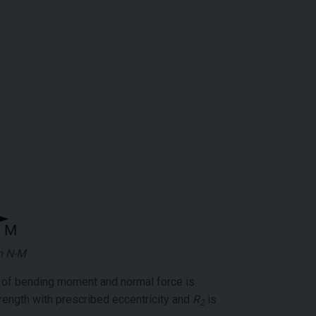
m N-M
n of bending moment and normal force is
rength with prescribed eccentricity and
R
is
2