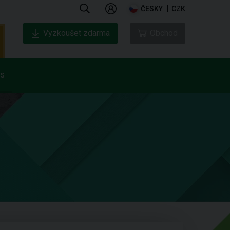
ČESKY
CZK
Vyzkoušet zdarma
Obchod
ás