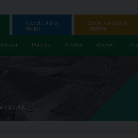
Výpočty statiky
Střešní konstrukce
FIN EC
TRUSS4
dělávání
Podpora
Novinky
Obchod
O n
ne nápověda