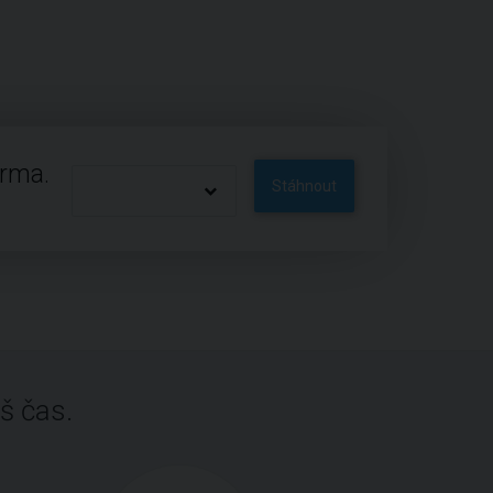
arma.
Stáhnout
š čas.