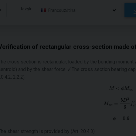
Jazyk:
Francouzština
Verification of rectangular cross-section made of
The cross section is rectangular, loaded by the bending moment
centroid) and by the shear force
V
.
The cross section bearing capa
0.4.2, 2.2.2):
The shear strength is provided by (Art. 20.4.3):