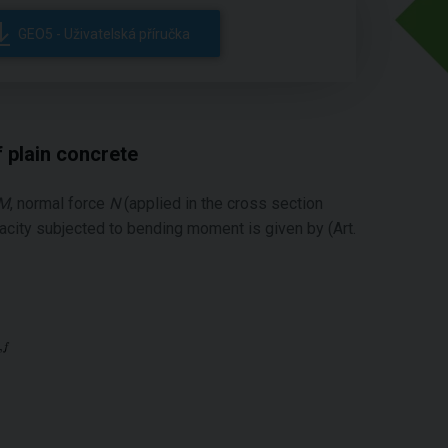
GEO5 - Uživatelská příručka
 plain concrete
M
, normal force
N
(applied in the cross section
city subjected to bending moment is given by (Art.