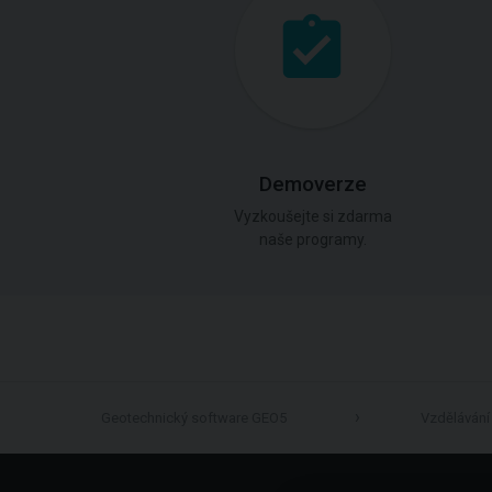
Demoverze
Vyzkoušejte si zdarma
naše programy.
Geotechnický software GEO5
Vzdělávání