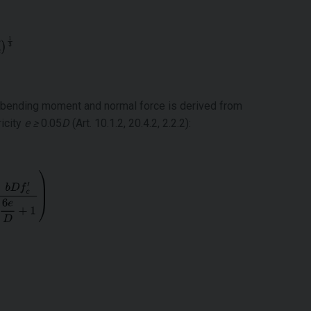
f bending moment and normal force is derived from
icity
e ≥
0.05
D
(Art. 10.1.2, 20.4.2, 2.2.2):