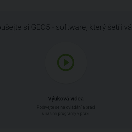
ušejte si GEO5 - software, který šetří vá
Výuková videa
Podívejte se na ovládání a práci
s našimi programy v praxi.