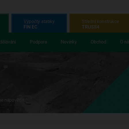
Výpočty statiky
Střešní konstrukce
FIN EC
TRUSS4
dělávání
Podpora
Novinky
Obchod
O n
ne nápověda