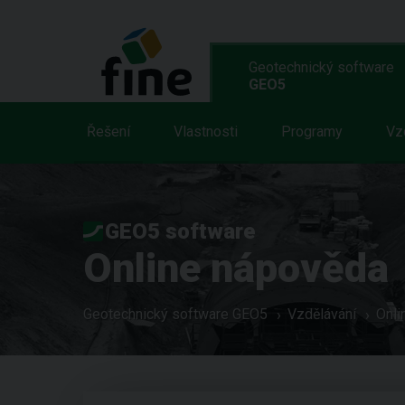
Geotechnický software
GEO5
Řešení
Vlastnosti
Programy
Vz
GEO5 software
Online nápověda
Geotechnický software GEO5
Vzdělávání
Onli