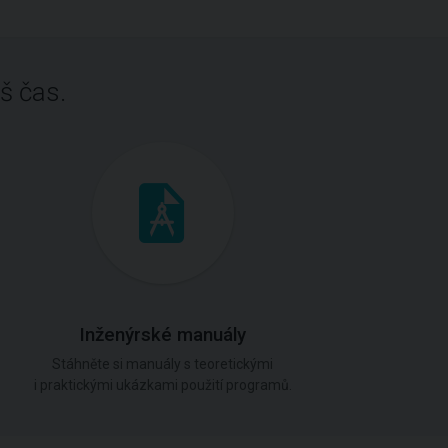
š čas.
Inženýrské manuály
Stáhněte si manuály s teoretickými
i praktickými ukázkami použití programů.