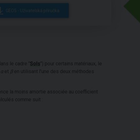
GEO5 - Uživatelská příručka
ans le cadre "
Sols
") pour certains matériaux, le
h
α
et
β
en utilisant l'une des deux méthodes
nce la moins amortie associée au coefficient
alculés comme suit :