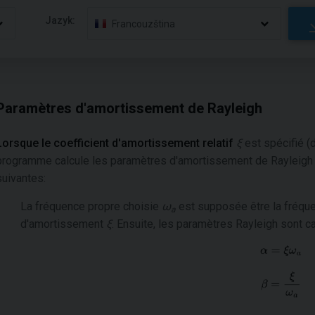
Jazyk:
Francouzština
Paramètres d'amortissement de Rayleigh
Lorsque le coefficient d'amortissement relatif
ξ
est spécifié (d
programme calcule les paramètres d'amortissement de Rayleig
suivantes:
La fréquence propre choisie
ω
est supposée être la fréque
a
d'amortissement
ξ
. Ensuite, les paramètres Rayleigh sont c