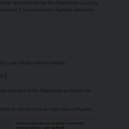
valle, qui est limité par les fréquences
ω
et
ω
a
b
tissement
ξ
. Les paramètres Rayleigh découlent
aire
ω
se calcule selon la relation :
ins amorties et les fréquences en dehors de
ttant de choisir l'une ou l'autre des méthodes.