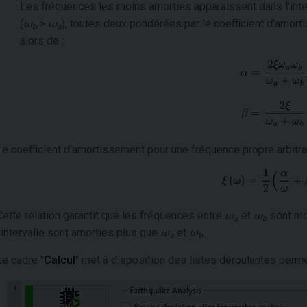
Les fréquences les moins amorties apparaissent dans l'inter
(
ω
>
ω
), toutes deux pondérées par le coefficient d'amor
b
a
alors de :
Le coefficient d'amortissement pour une fréquence propre arbitr
Cette relation garantit que les fréquences entre
ω
et
ω
sont mo
a
b
l'intervalle sont amorties plus que
ω
et
ω
.
a
b
Le cadre "
Calcul
" met à disposition des listes déroulantes perme