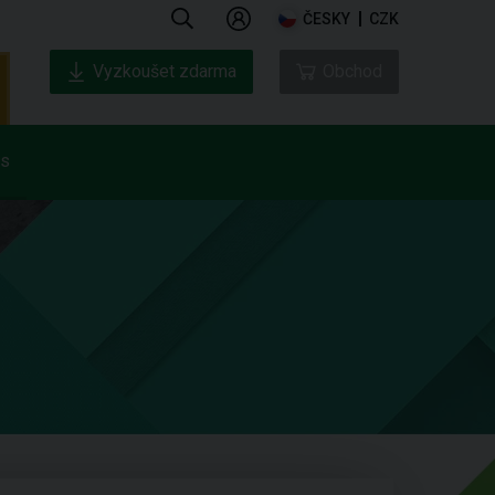
ČESKY
CZK
Vyzkoušet zdarma
Obchod
ás