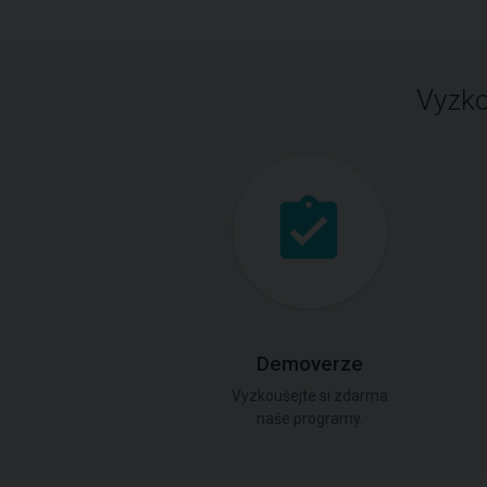
Vyzko
Demoverze
Vyzkoušejte si zdarma
naše programy.