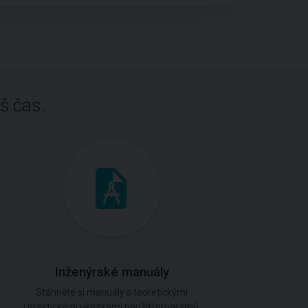
š čas.
Inženýrské manuály
Stáhněte si manuály s teoretickými
i praktickými ukázkami použití programů.