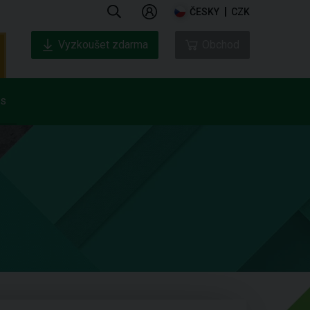
ČESKY
CZK
Vyzkoušet zdarma
Obchod
ás