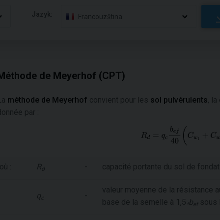
Jazyk:
Francouzština
Méthode de Meyerhof (CPT)
La
méthode de Meyerhof
convient pour les
sol pulvérulents
, la
donnée par :
où :
R
-
capacité portante du sol de fondat
d
valeur moyenne de la résistance a
q
-
c
base de la semelle à 1,5
b
sous l
*
ef