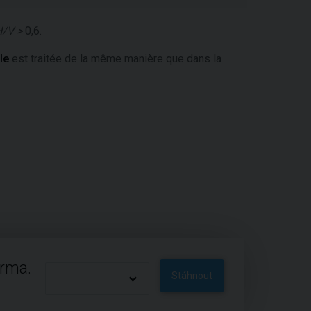
/V >
0,6.
le
est traitée de la même manière que dans la
arma.
Stáhnout