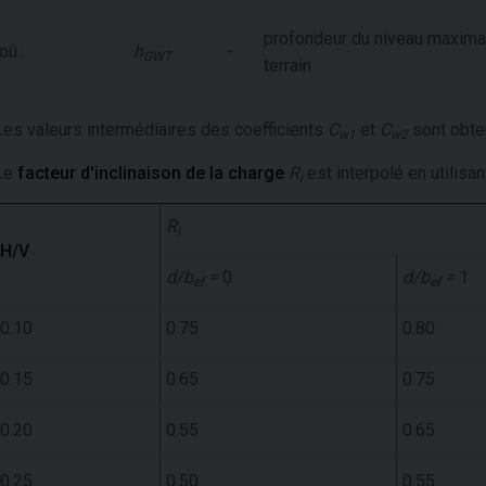
profondeur du niveau maximal 
où :
h
-
GWT
terrain
Les valeurs intermédiaires des coefficients
C
et
C
sont obten
w1
w2
Le
facteur d'inclinaison de la charge
R
est interpolé en utilisan
i
R
i
H/V
d/b
=
0
d/b
=
1
ef
ef
0.10
0.75
0.80
0.15
0.65
0.75
0.20
0.55
0.65
0.25
0.50
0.55