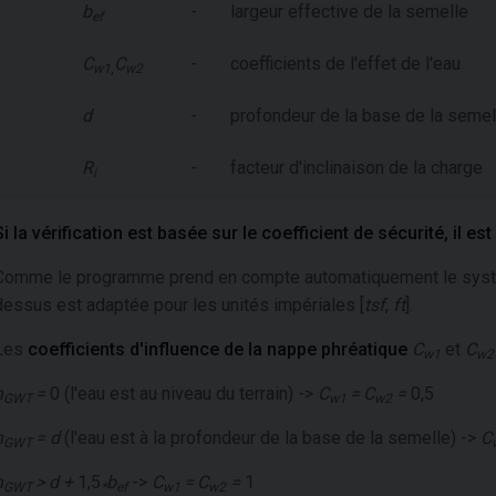
b
-
largeur effective de la semelle
ef
C
C
-
coefficients de l'effet de l'eau
w1
,
w2
d
-
profondeur de la base de la semel
R
-
facteur d'inclinaison de la charge
i
Si la vérification est basée sur le coefficient de sécurité, il
Comme le programme prend en compte automatiquement le système d
dessus est adaptée pour les unités impériales [
tsf
,
ft
].
Les
coefficients d'influence de la nappe phréatique
C
et
C
w1
w2
h
=
0 (l'eau est au niveau du terrain) ->
C
=
C
=
0,5
GWT
w1
w2
h
= d
(l'eau est à la profondeur de la base de la semelle) ->
C
GWT
h
> d +
1,5
b
->
C
=
C
=
1
GWT
*
ef
w1
w2