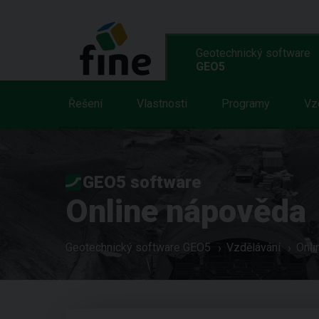
Geotechnický software
GEO5
Řešení
Vlastnosti
Programy
Vz
GEO5 software
Online nápověda
Geotechnický software GEO5
Vzdělávání
Onli