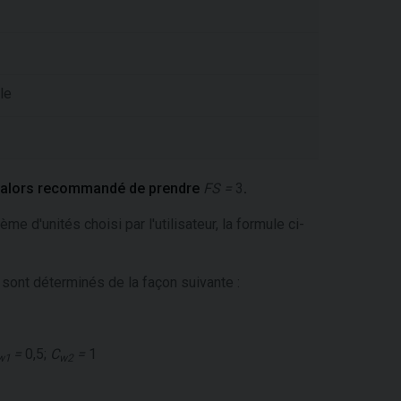
le
 est alors recommandé de prendre
FS =
3
.
'unités choisi par l'utilisateur, la formule ci-
sont déterminés de la façon suivante :
=
0,5;
C
=
1
w1
w2