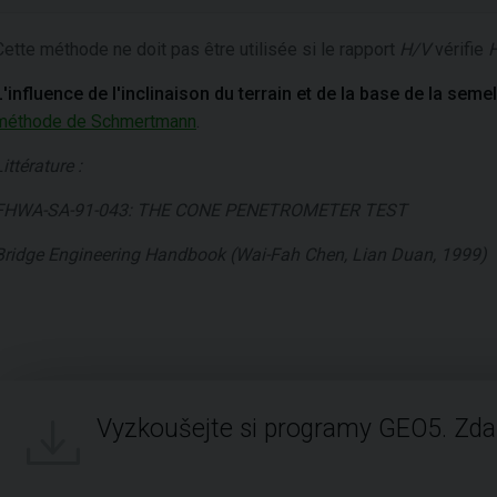
Cette méthode ne doit pas être utilisée si le rapport
H/V
vérifie
H
L'influence de l'inclinaison du terrain et de la base de la semel
méthode de Schmertmann
.
Littérature :
FHWA-SA-91-043: THE CONE PENETROMETER TEST
Bridge Engineering Handbook (Wai-Fah Chen, Lian Duan, 1999)
Vyzkoušejte si programy GEO5. Zd