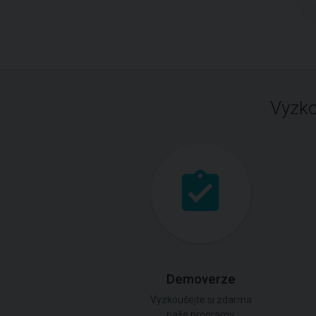
Vyzko
Demoverze
Vyzkoušejte si zdarma
naše programy.