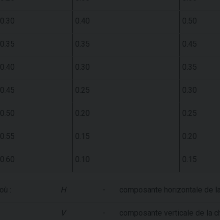
0.30
0.40
0.50
0.35
0.35
0.45
0.40
0.30
0.35
0.45
0.25
0.30
0.50
0.20
0.25
0.55
0.15
0.20
0.60
0.10
0.15
où :
H
-
composante horizontale de la
V
-
composante verticale de la c