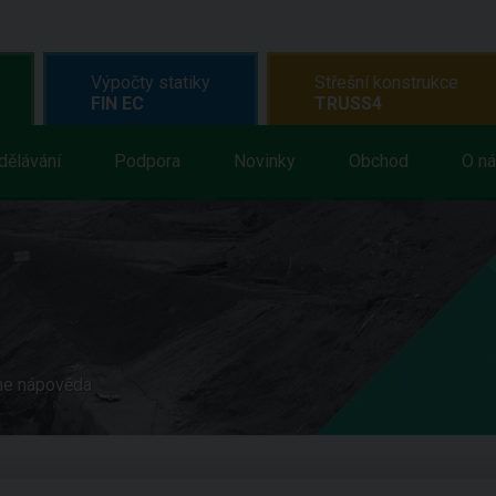
Výpočty statiky
Střešní konstrukce
FIN EC
TRUSS4
dělávání
Podpora
Novinky
Obchod
O n
ne nápověda