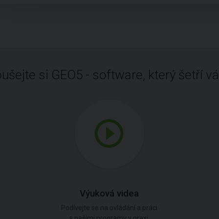
ušejte si GEO5 - software, který šetří vá
Výuková videa
Podívejte se na ovládání a práci
s našimi programy v praxi.