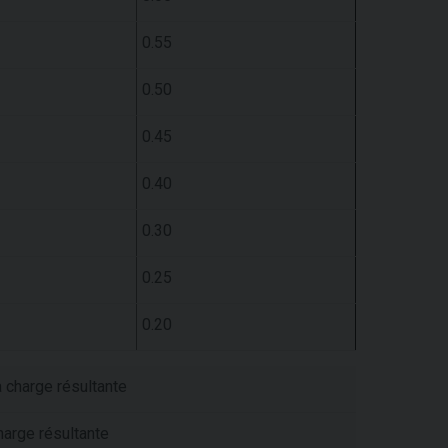
0.55
0.50
0.45
0.40
0.30
0.25
0.20
 charge résultante
harge résultante