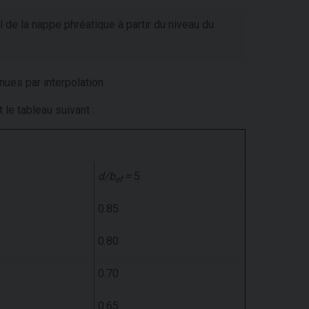
de la nappe phréatique à partir du niveau du
ues par interpolation.
t le tableau suivant :
d/b
=
5
ef
0.85
0.80
0.70
0.65