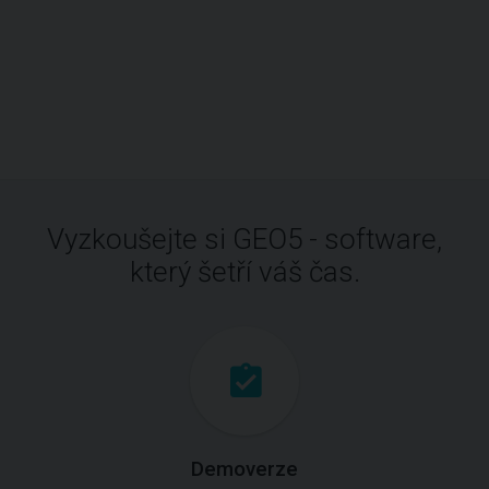
Vyzkoušejte si GEO5 - software,
který šetří váš čas.
Demoverze