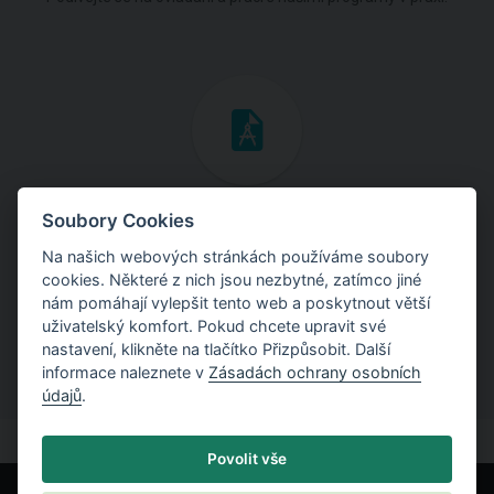
Inženýrské manuály
Soubory Cookies
Na našich webových stránkách používáme soubory
Stáhněte si manuály s teoretickými i praktickými ukázkami
cookies. Některé z nich jsou nezbytné, zatímco jiné
použití programů.
nám pomáhají vylepšit tento web a poskytnout větší
uživatelský komfort. Pokud chcete upravit své
nastavení, klikněte na tlačítko Přizpůsobit. Další
informace naleznete v
Zásadách ochrany osobních
údajů
.
Povolit vše