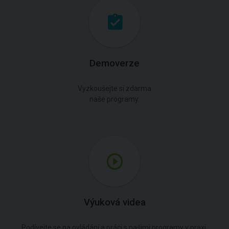
Demoverze
Vyzkoušejte si zdarma
naše programy.
Výuková videa
Podívejte se na ovládání a práci s našimi programy v praxi.