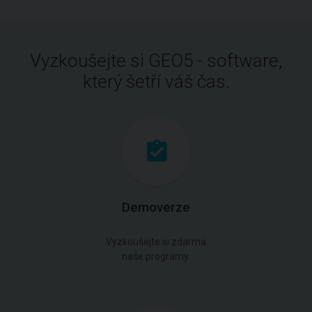
Vyzkoušejte si GEO5 - software,
který šetří váš čas.
Demoverze
Vyzkoušejte si zdarma
naše programy.