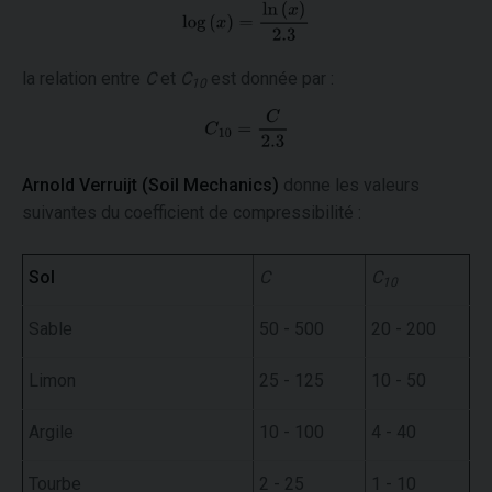
la relation entre
C
et
C
est donnée par :
10
Arnold Verruijt (Soil Mechanics)
donne les valeurs
suivantes du coefficient de compressibilité :
Sol
C
C
10
Sable
50 - 500
20 - 200
Limon
25 - 125
10 - 50
Argile
10 - 100
4 - 40
Tourbe
2 - 25
1 - 10