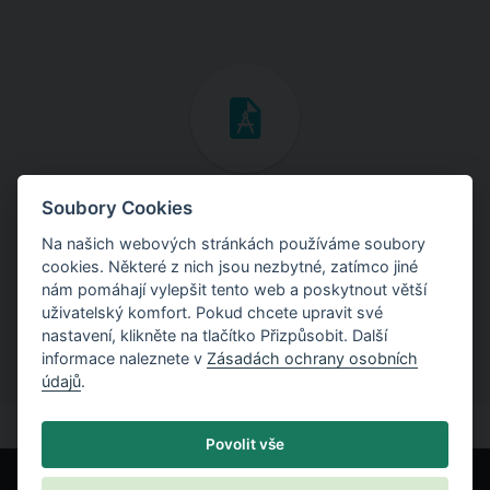
Inženýrské manuály
Soubory Cookies
Na našich webových stránkách používáme soubory
Stáhněte si manuály s teoretickými i praktickými ukázkami
cookies. Některé z nich jsou nezbytné, zatímco jiné
použití programů.
nám pomáhají vylepšit tento web a poskytnout větší
uživatelský komfort. Pokud chcete upravit své
nastavení, klikněte na tlačítko Přizpůsobit. Další
informace naleznete v
Zásadách ochrany osobních
údajů
.
Povolit vše