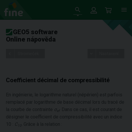
GEO5 software
Online nápověda
Stromeček
Nastavení
Coefficient décimal de compressibilité
En ingénierie, le logarithme naturel (népérien) est parfois
remplacé par logarithme de base décimal lors du tracé de
la courbe de contrainte
σ
. Dans ce cas, il est courant de
ef
désigner le coefficient de compressibilité avec un indice
10 :
C
. Grâce à la relation :
10