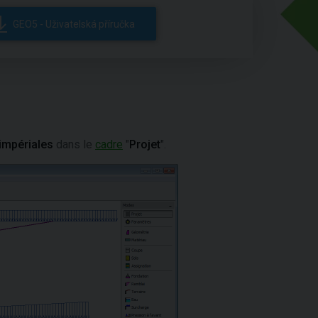
GEO5 - Uživatelská příručka
impériales
dans le
cadre
"
Projet
".