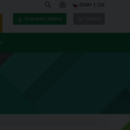
ČESKY
CZK
Vyzkoušet zdarma
Obchod
ás