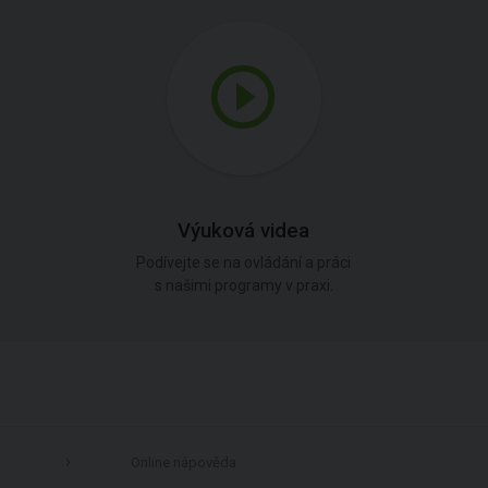
Výuková videa
Podívejte se na ovládání a práci
s našimi programy v praxi.
Online nápověda