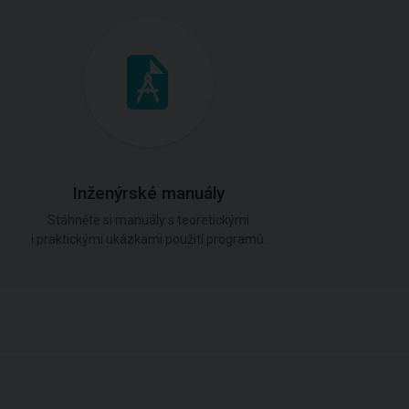
Inženýrské manuály
Stáhněte si manuály s teoretickými
i praktickými ukázkami použití programů.