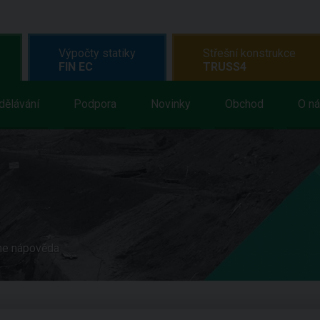
Výpočty statiky
Střešní konstrukce
FIN EC
TRUSS4
dělávání
Podpora
Novinky
Obchod
O n
ne nápověda