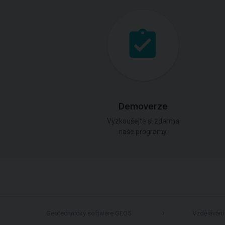
Demoverze
Vyzkoušejte si zdarma
naše programy.
Geotechnický software GEO5
Vzdělávání