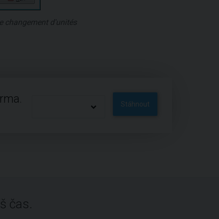
le changement d'unités
arma.
Stáhnout
š čas.