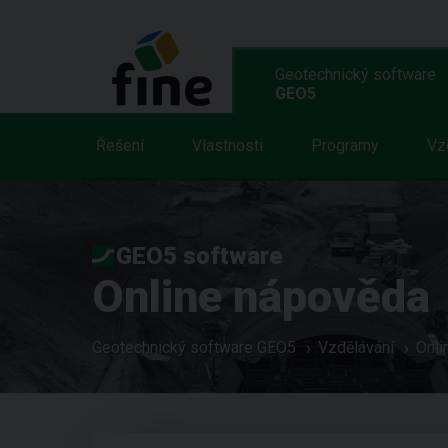
Geotechnický software
GEO5
Řešení
Vlastnosti
Programy
Vz
GEO5 software
Online nápověda
Geotechnický software GEO5
Vzdělávání
Onli