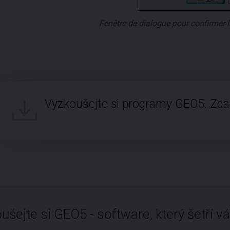
Fenêtre de dialogue pour confirmer 
Vyzkoušejte si programy GEO5. Zd
ušejte si GEO5 - software, který šetří vá