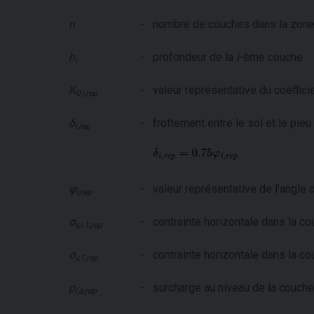
n
-
nombre de couches dans la zone 
h
-
profondeur de la
i
-ème couche
i
K
-
valeur représentative du coeffic
0,i,rep
δ
-
frottement entre le sol et le pieu
i,rep
φ
-
valeur représentative de l'angle 
i,rep
σ
-
contrainte horizontale dans la c
v,i-1,rep
σ
-
contrainte horizontale dans la c
v,1,rep
p
-
surcharge au niveau de la couch
i,a,rep