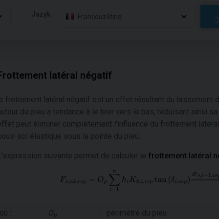
Jazyk:
Francouzština
Frottement latéral négatif
le frottement latéral négatif est un effet résultant du tassement 
autour du pieu a tendance à le tirer vers le bas, réduisant ainsi 
effet peut éliminer complètement l'influence du frottement latéral
sous-sol élastique sous la pointe du pieu.
L'expression suivante permet de calculer le
frottement latéral n
où :
O
-
périmètre du pieu
p