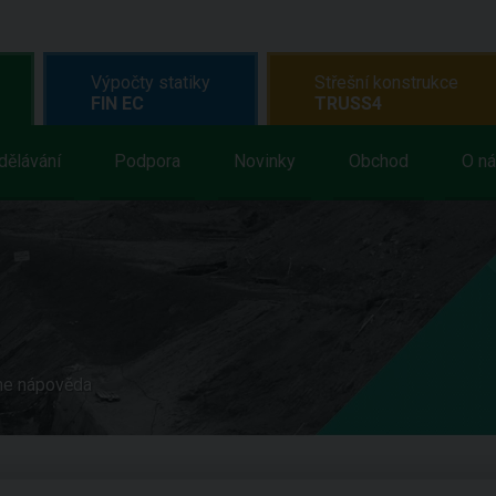
Výpočty statiky
Střešní konstrukce
FIN EC
TRUSS4
dělávání
Podpora
Novinky
Obchod
O n
ne nápověda