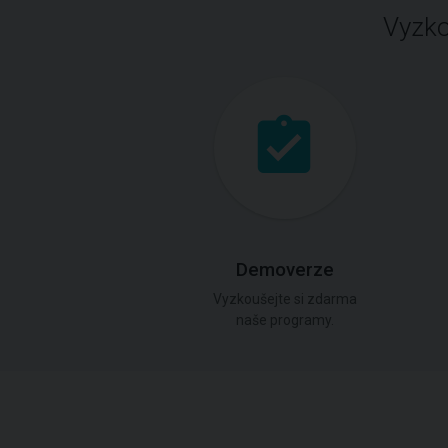
Vyzko
Demoverze
Vyzkoušejte si zdarma
naše programy.