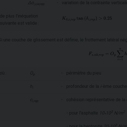
Δσ
-
variation de la contrainte vertica
i,v,w,rep
de plus l'inéquation
suivante est valide :
Si une couche de glissement est définie, le frottement latéral né
où :
O
-
périmètre du pieu
p
h
-
profondeur de la
i
-ème couche
i
c
-
cohésion représentative de la
i,rep
3
2
- pour l'asphalte
10
10
N/m
*
3
- pour la bentonite
20
10
N/