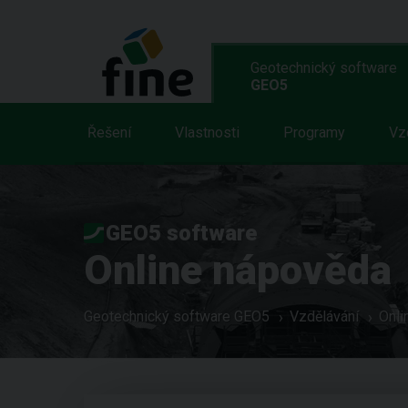
Geotechnický software
GEO5
Řešení
Vlastnosti
Programy
Vz
GEO5 software
Online nápověda
Geotechnický software GEO5
Vzdělávání
Onli