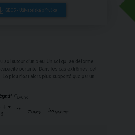
GEO5 - Uživatelská příručka
du sol autour d'un pieu. Un sol qui se déforme
sa capacité portante. Dans les cas extrêmes, cet
. Le pieu n'est alors plus supporté que par un
égatif
F
:
s,nk,rep