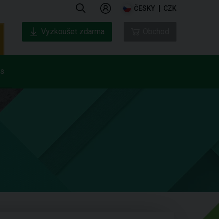
ČESKY
CZK
Vyzkoušet zdarma
Obchod
ás