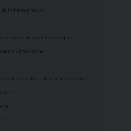
de frottement négatif
ient de pression des terres au repos
 dans la
i
-ème couche
de frottement interne dans la
i
-ème couche
ouche
i -
1
ouche
i
e
i