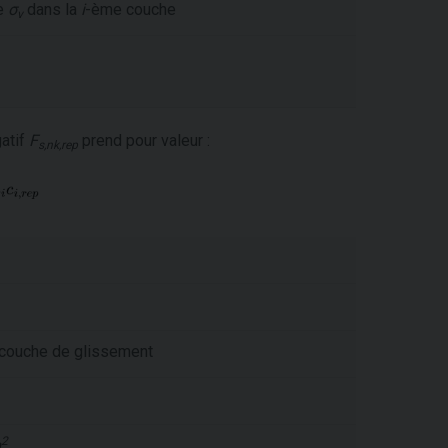
le
σ
dans la
i
-ème couche
v
gatif
F
prend pour valeur :
s,nk,rep
 couche de glissement
2
m