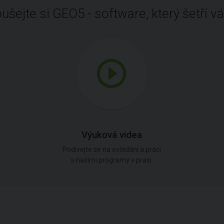
ušejte si GEO5 - software, který šetří vá
Výuková videa
Podívejte se na ovládání a práci
s našimi programy v praxi.