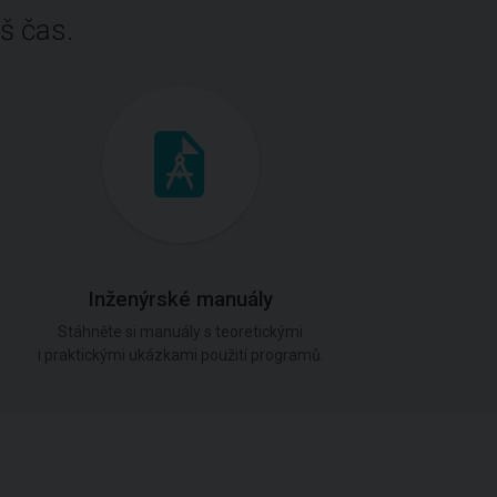
š čas.
Inženýrské manuály
Stáhněte si manuály s teoretickými
i praktickými ukázkami použití programů.