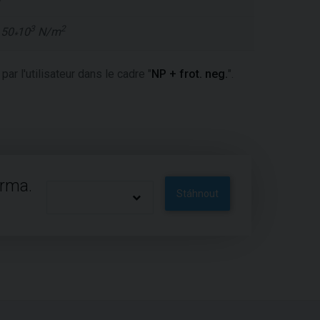
3
2
e
50
10
N/m
*
ar l'utilisateur dans le cadre "
NP + frot. neg.
".
arma.
Stáhnout