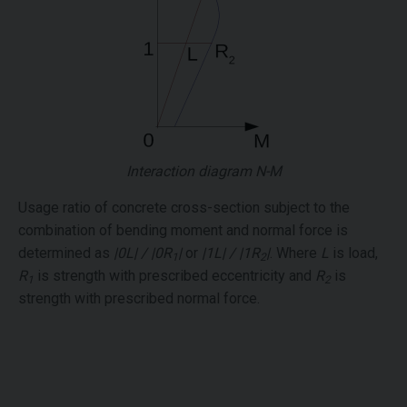
Interaction diagram N-M
Usage ratio of concrete cross-section subject to the
combination of bending moment and normal force is
determined as
|0L| / |0R
|
or
|1L| / |1R
|
. Where
L
is load,
1
2
R
is strength with prescribed eccentricity and
R
is
1
2
strength with prescribed normal force.