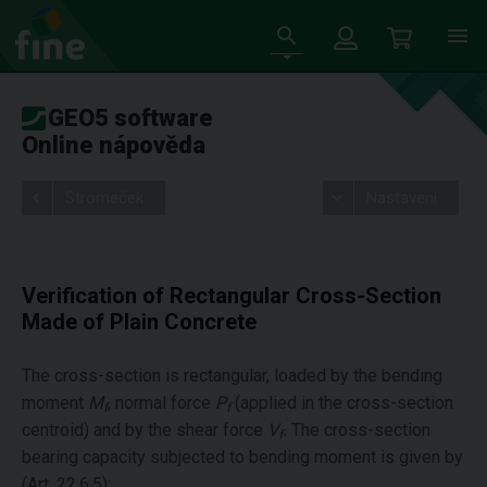
GEO5 software
Online nápověda
Stromeček
Nastavení
Verification of Rectangular Cross-Section
Made of Plain Concrete
The cross-section is rectangular, loaded by the bending
moment
M
, normal force
P
(applied in the cross-section
f
f
centroid) and by the shear force
V
.
The cross-section
f
bearing capacity subjected to bending moment is given by
(Art. 22.6.5):