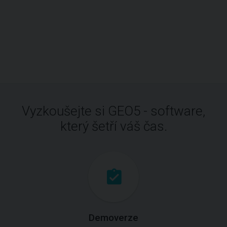
Vyzkoušejte si GEO5 - software,
který šetří váš čas.
Demoverze