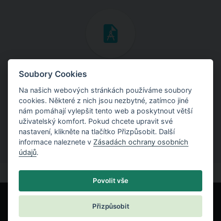
Inženýrské manuály
Soubory Cookies
Na našich webových stránkách používáme soubory
Stáhněte si manuály s teoretickými i praktickými ukázkami
cookies. Některé z nich jsou nezbytné, zatímco jiné
použití programů.
nám pomáhají vylepšit tento web a poskytnout větší
uživatelský komfort. Pokud chcete upravit své
nastavení, klikněte na tlačítko Přizpůsobit. Další
informace naleznete v
Zásadách ochrany osobních
údajů
.
Povolit vše
Přizpůsobit
© Fine spol. s r.o.