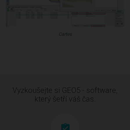
Cartes
Vyzkoušejte si GEO5 - software,
který šetří váš čas.