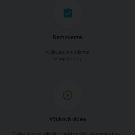
Demoverze
Vyzkoušejte si zdarma
naše programy.
Výuková videa
Podívejte se na ovládání a práci s našimi programy v praxi.