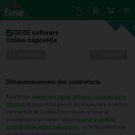
GEO5 software
Online nápověda
Stromeček
Nastavení
Dimensionnement des contreforts
A partir des
valeurs des forces calculées, agissant sur la
structure,
le programme calcule les forces dans la section
transversale de la paroi (force normal
N
, force de
cisaillement
Q
et moment
M
) puis
évalue la capacité
portante de la section transversale
, selon le paramétrage
choisi dans l'onglet "
Calcul des murs
".