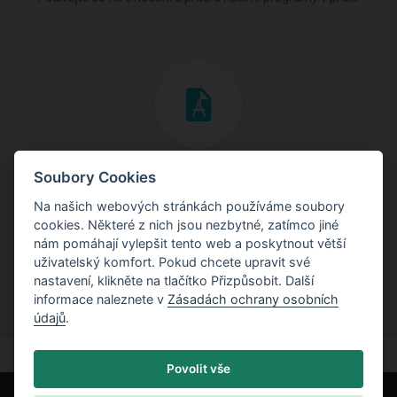
Inženýrské manuály
Soubory Cookies
Na našich webových stránkách používáme soubory
Stáhněte si manuály s teoretickými i praktickými ukázkami
cookies. Některé z nich jsou nezbytné, zatímco jiné
použití programů.
nám pomáhají vylepšit tento web a poskytnout větší
uživatelský komfort. Pokud chcete upravit své
nastavení, klikněte na tlačítko Přizpůsobit. Další
informace naleznete v
Zásadách ochrany osobních
údajů
.
Povolit vše