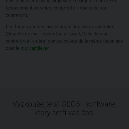
sont multipliées par la largueur de charge effective
l+b
(espacement entre les contreforts + épaisseur du
contrefort).
Les forces internes aux endroits des autres contrôles
(Semelle de mur - contrefort à l'avant, Patin de mur -
contrefort à l'arrière) sont calculées de la même façon que
pour le
mur cantilever
.
Vyzkoušejte si GEO5 - software,
který šetří váš čas.