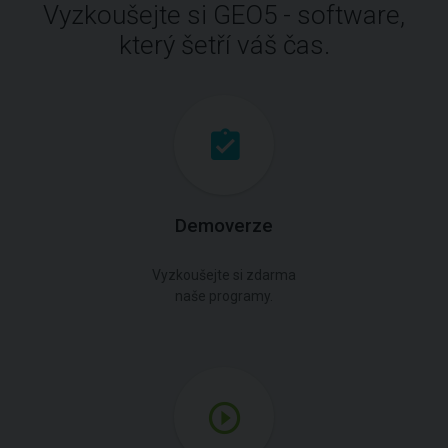
Vyzkoušejte si GEO5 - software,
který šetří váš čas.
Demoverze
Vyzkoušejte si zdarma
naše programy.