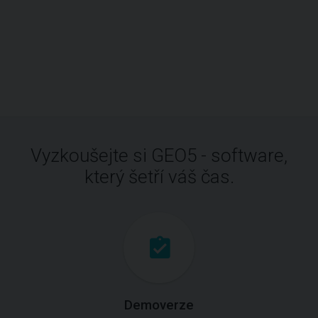
Vyzkoušejte si GEO5 - software,
který šetří váš čas.
Demoverze