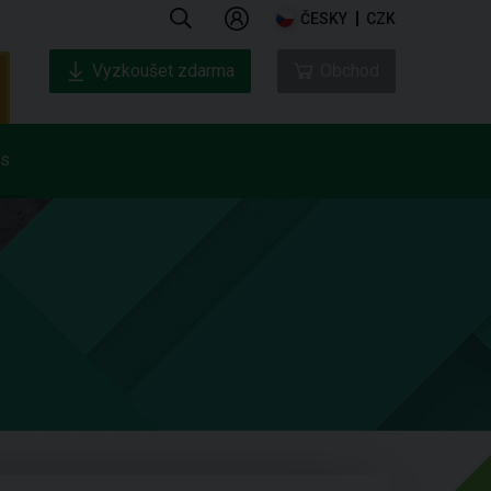
ČESKY
CZK
Vyzkoušet zdarma
Obchod
ás