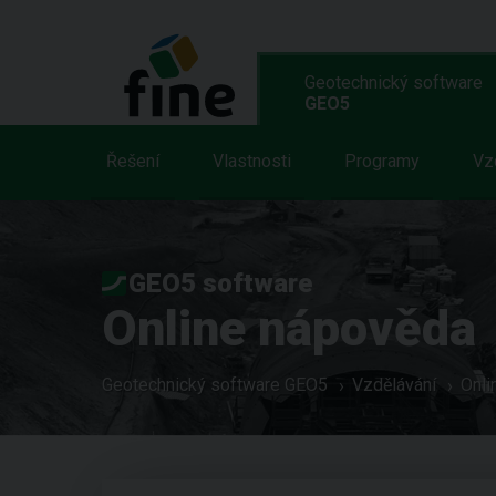
Geotechnický software
GEO5
Řešení
Vlastnosti
Programy
Vz
GEO5 software
Online nápověda
Geotechnický software GEO5
Vzdělávání
Onli