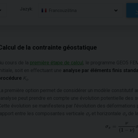
Jazyk:
Francouzština
Calcul de la contrainte géostatique
Au cours de la
première étape de calcul
, le programme GEO5 FEM
initiale, soit en effectuant une
analyse par éléments finis stand
procédure
K
.
o
La première option permet de considérer un modèle constitutif arb
l'analyse peut prendre en compte une évolution potentielle des s
Cette évolution se manifestera par l'évolution des déformations p
rapport entre les composantes verticale
σ
et horizontale
σ
de la
z
x