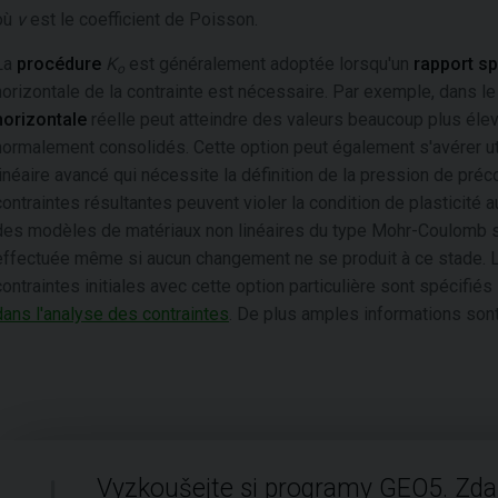
où
ν
est le coefficient de Poisson.
La
procédure
K
est généralement adoptée lorsqu'un
rapport sp
o
horizontale de la contrainte est nécessaire. Par exemple, dans l
horizontale
réelle peut atteindre des valeurs beaucoup plus éle
normalement consolidés. Cette option peut également s'avérer ut
linéaire avancé qui nécessite la définition de la pression de préco
contraintes résultantes peuvent violer la condition de plasticité
des modèles de matériaux non linéaires du type Mohr-Coulomb sont 
effectuée même si aucun changement ne se produit à ce stade. L
contraintes initiales avec cette option particulière sont spécifiés
dans l'analyse des contraintes
. De plus amples informations son
Vyzkoušejte si programy GEO5. Zd