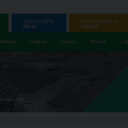
Výpočty statiky
Střešní konstrukce
FIN EC
TRUSS4
dělávání
Podpora
Novinky
Obchod
O n
ne nápověda