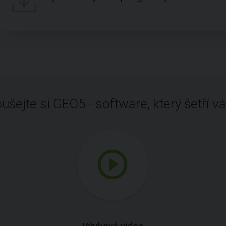
ušejte si GEO5 - software, který šetří vá