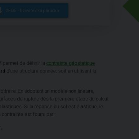
GEO5 - Uživatelská příručka
 permet de définir la
contrainte géostatique
ard
d'une structure donnée, soit en utilisant la
itraire. En adoptant un modèle non linéaire,
urfaces de rupture dès la première étape du calcul.
lastiques. Si la réponse du sol est élastique, le
 contrainte est fourni par :