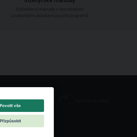
Inženýrské manuály
Stáhněte si manuály s teoretickými
i praktickými ukázkami použití programů.
Partneři ve světě
Povolit vše
Přizpůsobit