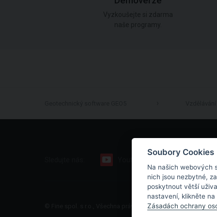
Demoverze
Vyzkoušejte si zdarma
naše programy.
Geotechnický software GEO5
Vzdělávání
Soubory Cookies
Sledujte nás:
Youtube
Facebook
Na našich webových s
nich jsou nezbytné, z
poskytnout větší uživ
nastavení, klikněte na
Zásadách ochrany oso
© Fine spol. s r.o., Všechna práva vyhrazena |
Mapa stránek
|
O