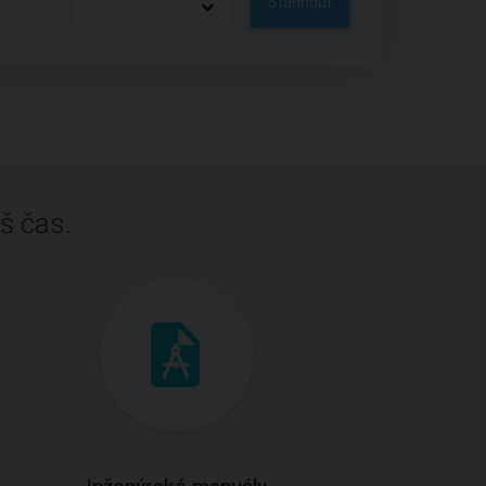
Stáhnout
š čas.