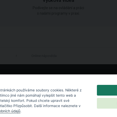
Výuková videa
Podívejte se na ovládání a práci
s našimi programy v praxi.
Online nápověda
LinkedIn
tránkách používáme soubory cookies. Některé z
atímco jiné nám pomáhají vylepšit tento web a
atelský komfort. Pokud chcete upravit své
 tlačítko Přizpůsobit. Další informace naleznete v
bních údajů
.
chrana osobních údajů
|
Nastavení cookies
|
Licenční podmínky
|
Kontakt