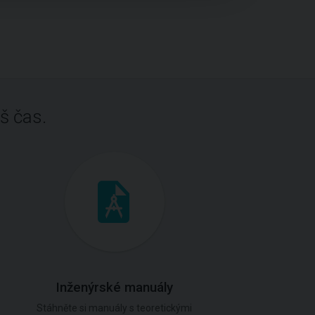
š čas.
Inženýrské manuály
Stáhněte si manuály s teoretickými