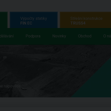
Výpočty statiky
Střešní konstrukce
FIN EC
TRUSS4
dělávání
Podpora
Novinky
Obchod
O n
ne nápověda