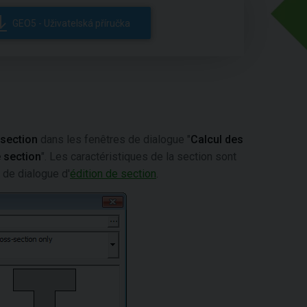
GEO5 - Uživatelská příručka
section
dans les fenêtres de dialogue "
Calcul des
e section
". Les caractéristiques de la section sont
 de dialogue d'
édition de section
.