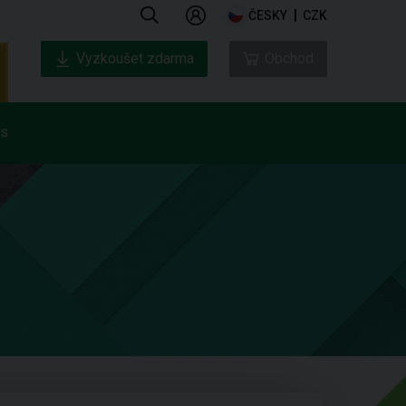
ČESKY
CZK
Vyzkoušet zdarma
Obchod
ás