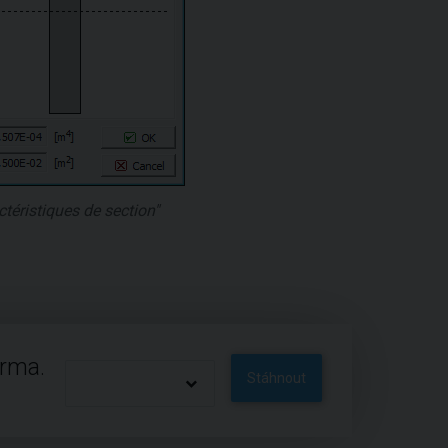
téristiques de section"
arma.
Stáhnout