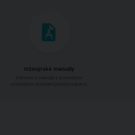
Inženýrské manuály
Stáhněte si manuály s teoretickými
i praktickými ukázkami použití programů.