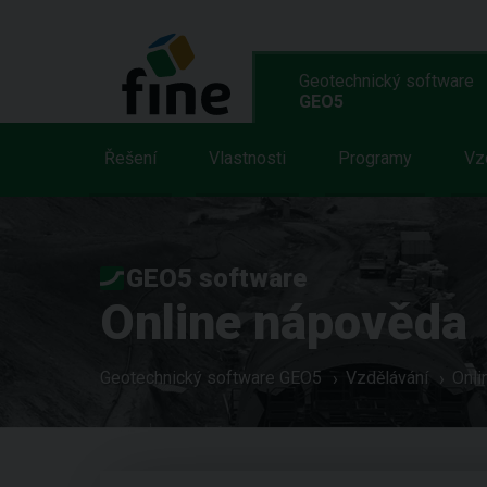
Geotechnický software
GEO5
Řešení
Vlastnosti
Programy
Vz
GEO5 software
Online nápověda
Geotechnický software GEO5
Vzdělávání
Onli