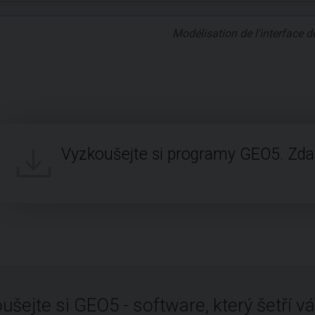
Modélisation de l'interface der
Vyzkoušejte si programy GEO5. Zd
ušejte si GEO5 - software, který šetří vá