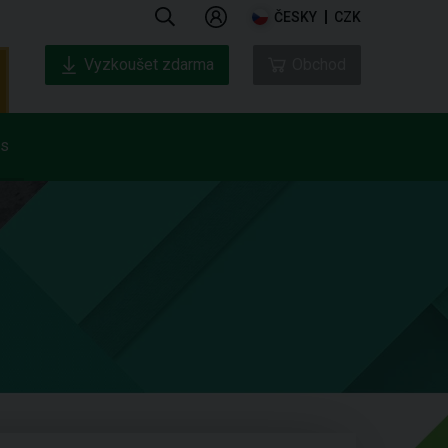
ČESKY
CZK
Vyzkoušet zdarma
Obchod
ás