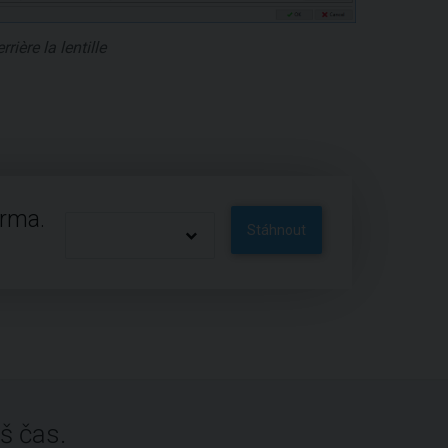
rière la lentille
arma.
Stáhnout
š čas.