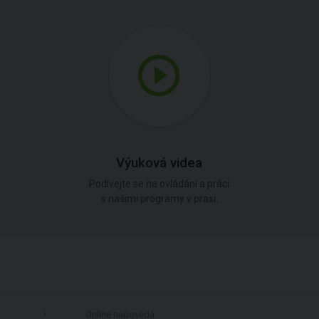
Výuková videa
Podívejte se na ovládání a práci
s našimi programy v praxi.
Online nápověda