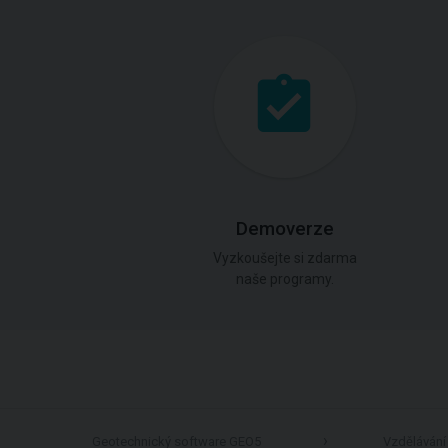
Demoverze
Vyzkoušejte si zdarma
naše programy.
Geotechnický software GEO5
Vzdělávání