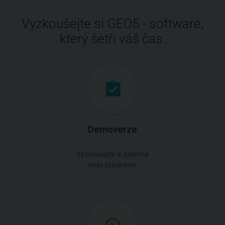
Vyzkoušejte si GEO5 - software,
který šetří váš čas.
Demoverze
Vyzkoušejte si zdarma
naše programy.