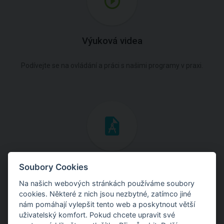
Výuková videa
Podívejte se na ovládání a práci s našimi programy v praxi.
Inženýrské manuály
Soubory Cookies
Na našich webových stránkách používáme soubory
Stáhněte si manuály s teoretickými i praktickými ukázkami
cookies. Některé z nich jsou nezbytné, zatímco jiné
použití programů.
nám pomáhají vylepšit tento web a poskytnout větší
uživatelský komfort. Pokud chcete upravit své