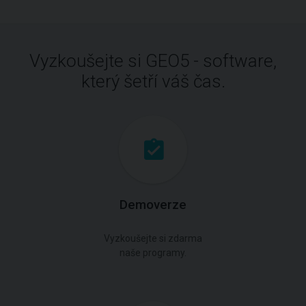
Vyzkoušejte si GEO5 - software,
který šetří váš čas.
Demoverze
Vyzkoušejte si zdarma
naše programy.