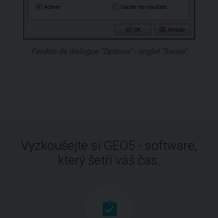
Fenêtre de dialogue "Options" - onglet "Saisie"
Vyzkoušejte si GEO5 - software,
který šetří váš čas.