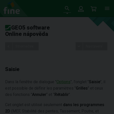
GEO5 software
Online nápověda
Stromeček
Nastavení
Saisie
Dans la fenêtre de dialogue "
Options
", l'onglet "
Saisie
", il
est possible de définir les paramètres "
Grilles
" et ceux
des fonctions "
Annuler
" et "
Rétablir
".
Cet onglet est utilisé seulement
dans les programmes
2D
(MEF, Stabilité des pentes, Tassement, Poutre, et