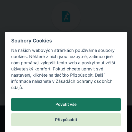
Inženýrské manuály
Soubory Cookies
Na našich webových stránkách používáme soubory
Stáhněte si manuály s teoretickými i praktickými ukázkami
cookies. Některé z nich jsou nezbytné, zatímco jiné
použití programů.
nám pomáhají vylepšit tento web a poskytnout větší
uživatelský komfort. Pokud chcete upravit své
nastavení, klikněte na tlačítko Přizpůsobit. Další
informace naleznete v
Zásadách ochrany osobních
údajů
.
Povolit vše
Přizpůsobit
© Fine spol. s r.o.