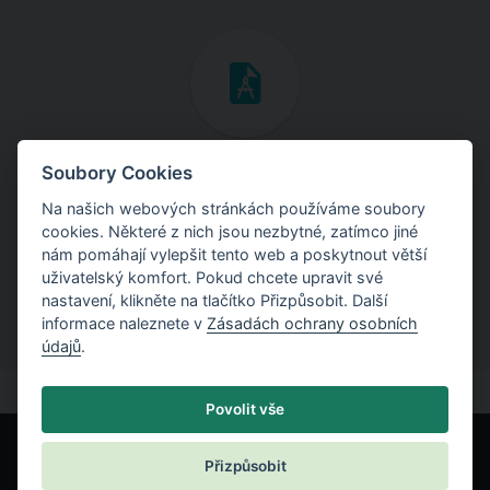
Inženýrské manuály
Soubory Cookies
Na našich webových stránkách používáme soubory
Stáhněte si manuály s teoretickými i praktickými ukázkami
cookies. Některé z nich jsou nezbytné, zatímco jiné
použití programů.
nám pomáhají vylepšit tento web a poskytnout větší
uživatelský komfort. Pokud chcete upravit své
nastavení, klikněte na tlačítko Přizpůsobit. Další
informace naleznete v
Zásadách ochrany osobních
údajů
.
Povolit vše
Přizpůsobit
© Fine spol. s r.o.